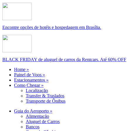
Encontre opções de hotéis e hospedagem em Brasília.
BLACK FRIDAY de aluguel de carros da Rentcars. Até 60% OFF
Home »
Painel de Voos »
Estacionamentos »
Como Chegar »
Localização
Transfer & Traslados
Transporte de Ônibus
Guia do Aeroporto »
Alimentação
Aluguel de Carros
Bancos