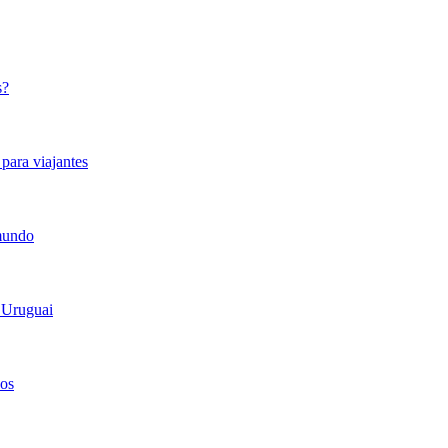
s?
para viajantes
 mundo
 Uruguai
hos