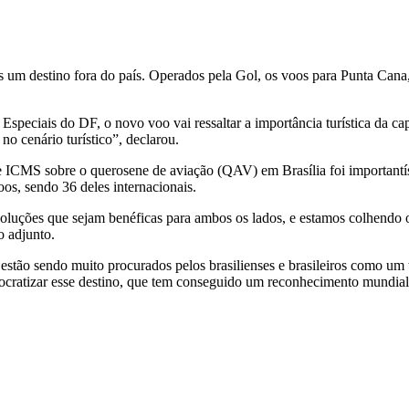
is um destino fora do país. Operados pela Gol, os voos para Punta Can
speciais do DF, o novo voo vai ressaltar a importância turística da cap
no cenário turístico”, declarou.
de ICMS sobre o querosene de aviação (QAV) em Brasília foi importantí
os, sendo 36 deles internacionais.
uções que sejam benéficas para ambos os lados, e estamos colhendo os
o adjunto.
stão sendo muito procurados pelos brasilienses e brasileiros como um t
ocratizar esse destino, que tem conseguido um reconhecimento mundial