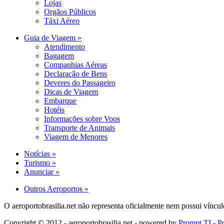
Lojas
Orgãos Públicos
Táxi Aéreo
Guia de Viagem »
Atendimento
Bagagem
Companhias Aéreas
Declaração de Bens
Deveres do Passageiro
Dicas de Viagem
Embarque
Hotéis
Informações sobre Voos
Transporte de Animais
Viagem de Menores
Notícias »
Turismo »
Anunciar »
Outros Aeroportos »
O aeroportobrasilia.net não representa oficialmente nem possui víncul
Copyright © 2012 - aeroportobrasilia.net - powered by
Prompt TI
-
Po