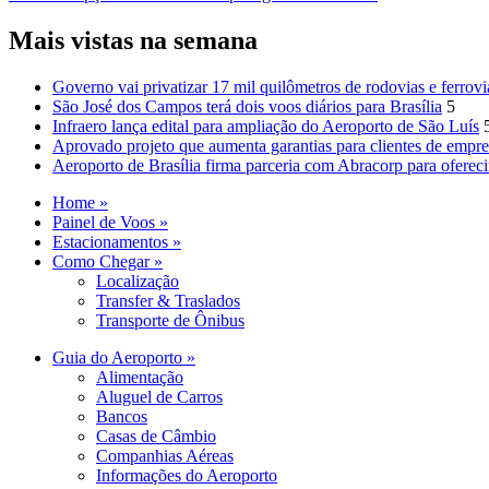
Mais vistas na semana
Governo vai privatizar 17 mil quilômetros de rodovias e ferrovi
São José dos Campos terá dois voos diários para Brasília
5
Infraero lança edital para ampliação do Aeroporto de São Luís
Aprovado projeto que aumenta garantias para clientes de empre
Aeroporto de Brasília firma parceria com Abracorp para oferec
Home »
Painel de Voos »
Estacionamentos »
Como Chegar »
Localização
Transfer & Traslados
Transporte de Ônibus
Guia do Aeroporto »
Alimentação
Aluguel de Carros
Bancos
Casas de Câmbio
Companhias Aéreas
Informações do Aeroporto