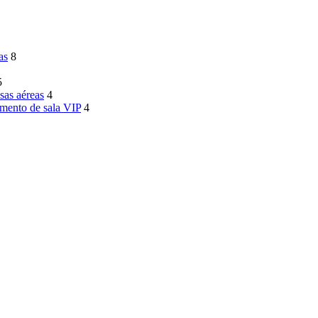
as
8
5
sas aéreas
4
imento de sala VIP
4